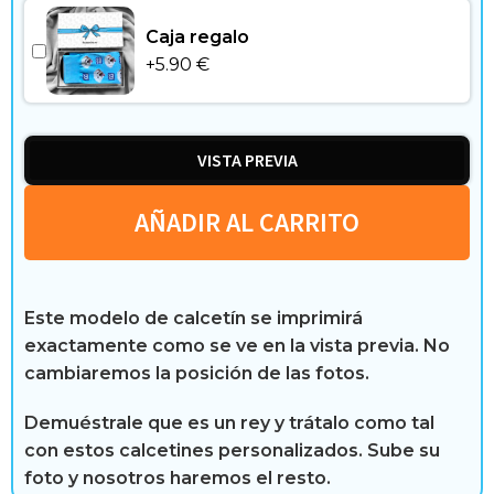
i
Caja regalo
b
+
5.90
€
r
e
VISTA PREVIA
AÑADIR AL CARRITO
R
e
Este modelo de calcetín se imprimirá
s
exactamente como se ve en la vista previa. No
e
cambiaremos la posición de las fotos.
ñ
Demuéstrale que es un rey y trátalo como tal
con estos calcetines personalizados. Sube su
a
foto y nosotros haremos el resto.