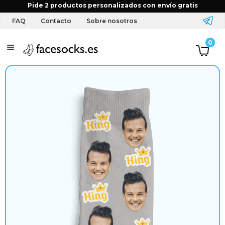
Inicio
Tienda
Calcetines
Divertidos
Calcetines
Pide 2 productos personalizados con envío gratis
personalizados – Rey
FAQ
Contacto
Sobre nosotros
T
0
e
x
t
i
l
y
a
c