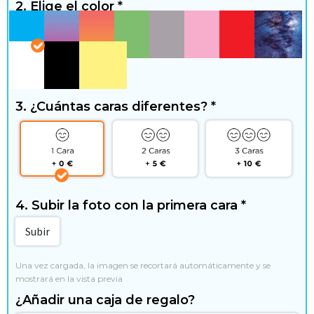
g
2. Elige el color
*
a
r
y
3. ¿Cuántas caras diferentes?
*
t
i
e
m
4. Subir la foto con la primera cara
*
p
Subir
o
Una vez cargada, la imagen se recortará automáticamente y se 
mostrará en la vista previa
l
¿Añadir una caja de regalo?