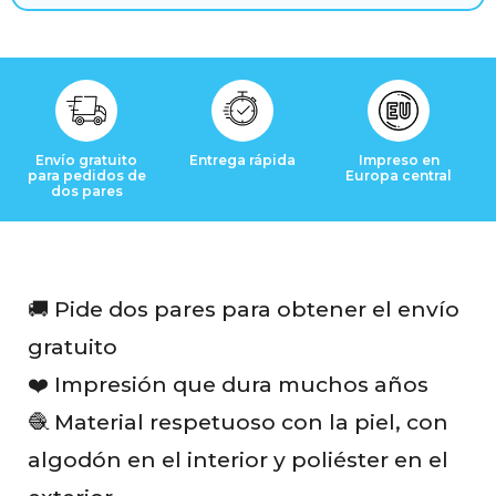
s
Envío gratuito
Entrega rápida
Impreso en
para pedidos de
Europa central
dos pares
🚚 Pide dos pares para obtener el envío
gratuito
❤️ Impresión que dura muchos años
🧶 Material respetuoso con la piel, con
algodón en el interior y poliéster en el