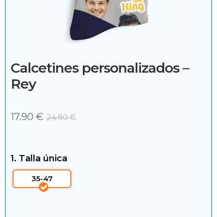
c
e
s
o
Calcetines personalizados –
r
Rey
i
o
17.90 €
24.90
€
s
1. Talla única
35-47
H
o