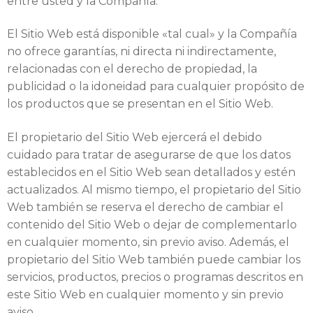
c
entre usted y la Compañía.
e
El Sitio Web está disponible «tal cual» y la Compañía
no ofrece garantías, ni directa ni indirectamente,
s
relacionadas con el derecho de propiedad, la
o
publicidad o la idoneidad para cualquier propósito de
los productos que se presentan en el Sitio Web.
r
i
El propietario del Sitio Web ejercerá el debido
cuidado para tratar de asegurarse de que los datos
o
establecidos en el Sitio Web sean detallados y estén
actualizados. Al mismo tiempo, el propietario del Sitio
s
Web también se reserva el derecho de cambiar el
contenido del Sitio Web o dejar de complementarlo
en cualquier momento, sin previo aviso. Además, el
H
propietario del Sitio Web también puede cambiar los
servicios, productos, precios o programas descritos en
o
este Sitio Web en cualquier momento y sin previo
aviso.