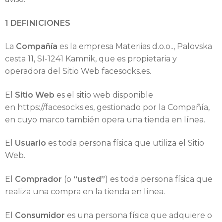
g
a
1 DEFINICIONES
r
La
Compañía
es la empresa Materiias d.o.o.., Palovska
cesta 11, SI-1241 Kamnik, que es propietaria y
y
operadora del Sitio Web facesocks.es.
t
El
Sitio Web
es el sitio web disponible
i
en https://facesocks.es, gestionado por la Compañía,
en cuyo marco también opera una tienda en línea.
e
m
El
Usuario
es toda persona física que utiliza el Sitio
Web.
p
El
Comprador
(o
“usted”
) es toda persona física que
o
realiza una compra en la tienda en línea.
l
El
Consumidor
es una persona física que adquiere o