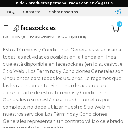
Inicio
Términos y condiciones
Pide 2 productos personalizados con envío gratis
Términos y Condiciones Generales
FAQ
Contacto
Sobre nosotros
Bienvenido al sitio web facesocks.es, administrado por
T
0
la empresa Materiias d.o.o.., Palovska cesta 11, SI-1241
e
Kamnik (en lo sucesivo, la Compañía).
x
Estos Términos y Condiciones Generales se aplican a
todas las actividades posibles en la tienda en línea
t
que está disponible en facesocks.es (en lo sucesivo, el
i
Sitio Web). Los Términos y Condiciones Generales son
vinculantes para todos los usuarios. Le rogamos que
l
las lea atentamente. Si no está de acuerdo con
y
alguna parte de estos Términos y Condiciones
Generales o si no está de acuerdo con ellos por
a
completo, no debe utilizar nuestro Sitio Web ni
nuestros servicios. Los Términos y Condiciones
c
Generales representan un contrato válido celebrado