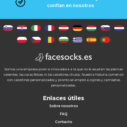
elegir
confían en nosotros
en
la
página
de
producto
Somos una empresa joven e innovadora a la que no le asustan las piernas
calientes, las caras felices ni los calcetines chulos. Nuestra historia comenzó
con calcetines personalizados y pronto se amplió a cojines y camisetas
personalizadas.
Enlaces útiles
Sobre nosotros
FAQ
Contacto