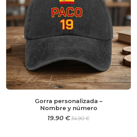
opciones
se
pueden
elegir
en
la
página
de
producto
Gorra personalizada –
Nombre y número
19.90
€
34.90
€
Este