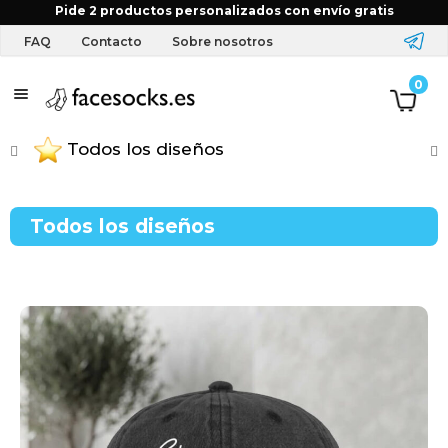
Inicio
Tienda
Gorras
Pide 2 productos personalizados con envío gratis
FAQ
Contacto
Sobre nosotros
T
0
e
Todos los diseños
x
t
Todos los diseños
i
l
y
a
c