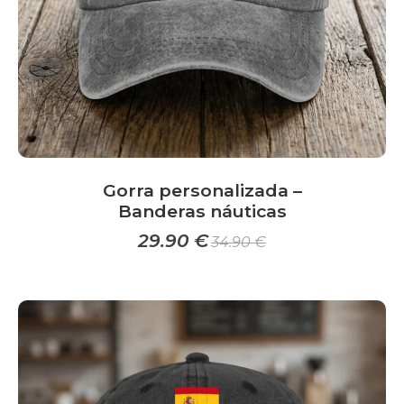
la
página
de
producto
Gorra personalizada –
Banderas náuticas
29.90
€
34.90
€
Este
producto
tiene
múltiples
variantes.
Las