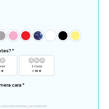
entes?
*
rimera cara
*
á automáticamente y se mostrará 