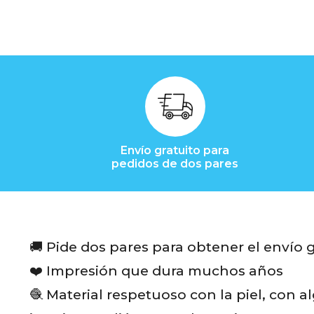
i
b
r
e
R
Envío gratuito para
pedidos de dos pares
e
s
e
🚚 Pide dos pares para obtener el envío 
ñ
❤️ Impresión que dura muchos años
a
🧶 Material respetuoso con la piel, con a