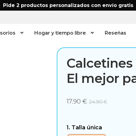
lizados – El mejor padre
Pide 2 productos personalizados con envío gratis
esorios
Hogar y tiempo libre
Reseñas
Calcetines
El mejor p
17.90 €
24.90
€
1. Talla única