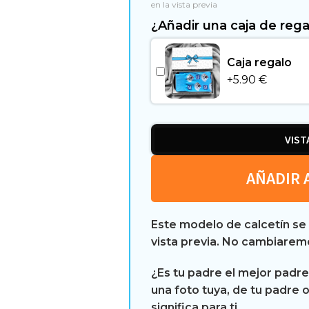
en la vista previa
¿Añadir una caja de rega
Caja regalo
+
5.90
€
VIST
AÑADIR 
Este modelo de calcetín se
vista previa. No cambiaremo
¿Es tu padre el mejor padr
una foto tuya, de tu padre 
significa para ti.