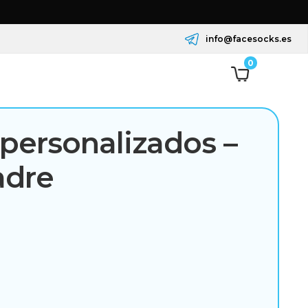
info@facesocks.es
0
 personalizados –
adre