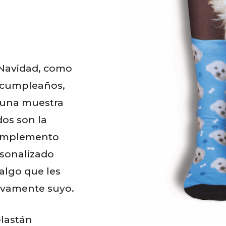
 Navidad, como
e cumpleaños,
 una muestra
dos son la
complemento
rsonalizado
algo que les
sivamente suyo.
elastán