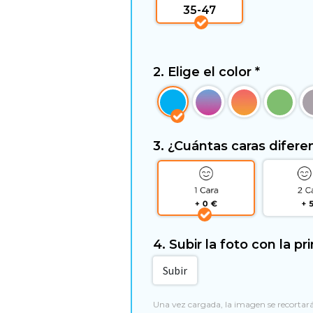
35-47
2. Elige el color
*
3. ¿Cuántas caras difer
4. Subir la foto con la p
Subir
Una vez cargada, la imagen se recortar