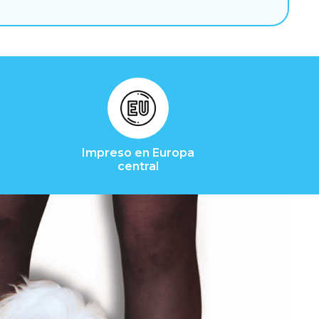
Impreso en Europa
central