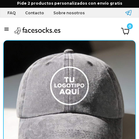
Inicio
Tienda
Gorras
Todos los diseños
Gorra
Pide 2 productos personalizados con envío gratis
personalizada con tu logo
FAQ
Contacto
Sobre nosotros
T
0
e
x
t
i
l
y
a
c