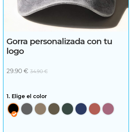
c
e
s
o
Gorra personalizada con tu
r
logo
i
o
29.90
€
34.90
€
s
1. Elige el color
H
o