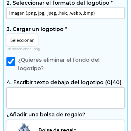
g
2. Seleccionar el formato del logotipo
*
a
r
3. Cargar un logotipo
*
y
Seleccionar
t
(se recomienda .png)
i
¿Quieres eliminar el fondo del
logotipo?
e
4. Escribir texto debajo del logotipo
(0|40)
m
p
o
¿Añadir una bolsa de regalo?
l
Bolsa de regalo