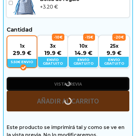
i
+
3.20
€
b
r
Cantidad
e
-10€
-15€
-20€
1x
3x
10x
25x
29.9 €
19.9 €
14.9 €
9.9 €
ENVÍO
ENVÍO
ENVÍO
5.50€ ENVIO
R
GRATUITO
GRATUITO
GRATUITO
e
VISTA PREVIA
s
AÑADIR AL CARRITO
e
ñ
a
Este producto se imprimirá tal y como se ve en
la vista previa. No lo modificaremos.