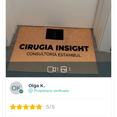
1
1
Olga K.
Propietario verificado
5/5