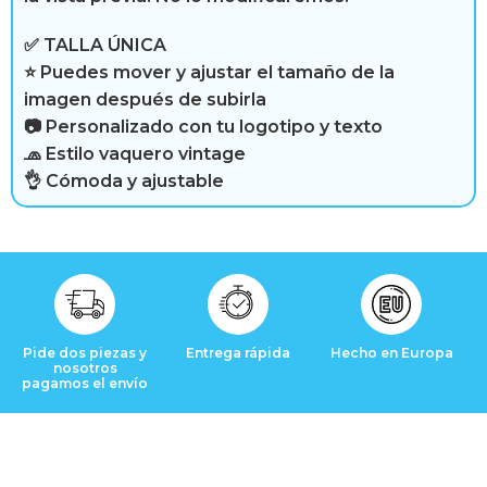
s
✅ TALLA ÚNICA
⭐ Puedes mover y ajustar el tamaño de la
imagen después de subirla
📷 Personalizado con tu logotipo y texto
🧢 Estilo vaquero vintage
👌 Cómoda y ajustable
Pide dos piezas y
Entrega rápida
Hecho en Europa
nosotros
pagamos el envío