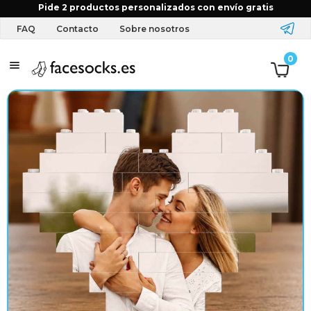
Inicio
Tienda
Puzzles
Todos los productos
Corazón
Pide 2 productos personalizados con envío gratis
de Bloques Personalizado con Foto
FAQ
Contacto
Sobre nosotros
T
0
e
x
t
i
l
y
a
c