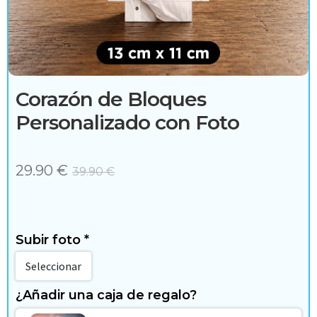
c
e
s
o
Corazón de Bloques
r
Personalizado con Foto
i
o
29.90 €
39.90
€
s
Subir foto
*
H
Seleccionar
o
¿Añadir una caja de regalo?