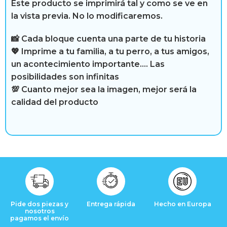
i
Este producto se imprimirá tal y como se ve en
la vista previa. No lo modificaremos.
b
r
📸 Cada bloque cuenta una parte de tu historia
💖 Imprime a tu familia, a tu perro, a tus amigos,
e
un acontecimiento importante…. Las
posibilidades son infinitas
💯 Cuanto mejor sea la imagen, mejor será la
calidad del producto
R
e
s
e
ñ
Pide dos piezas y
Entrega rápida
Hecho en Europa
a
nosotros
pagamos el envío