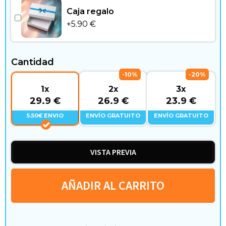
g
Caja regalo
a
+
5.90
€
r
Cantidad
y
-10%
-20%
t
1x
2x
3x
29.9 €
26.9 €
23.9 €
i
5.50€ ENVIO
ENVÍO GRATUITO
ENVÍO GRATUITO
e
m
VISTA PREVIA
p
AÑADIR AL CARRITO
o
l