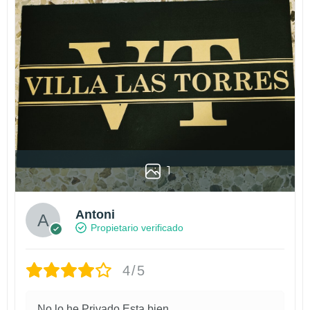
1
Antoni
Propietario verificado
4/5
No lo he Privado.Esta bien.