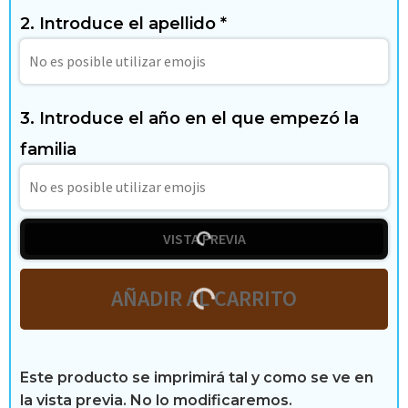
g
2. Introduce el apellido
*
a
r
y
3. Introduce el año en el que empezó la
familia
t
i
e
VISTA PREVIA
m
AÑADIR AL CARRITO
p
o
l
Este producto se imprimirá tal y como se ve en
la vista previa. No lo modificaremos.