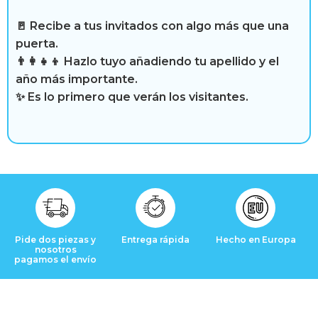
i
b
🚪 Recibe a tus invitados con algo más que una
puerta.
r
👨‍👩‍👧‍👦 Hazlo tuyo añadiendo tu apellido y el
año más importante.
e
✨ Es lo primero que verán los visitantes.
R
e
s
e
Pide dos piezas y
Entrega rápida
Hecho en Europa
nosotros
pagamos el envío
ñ
a