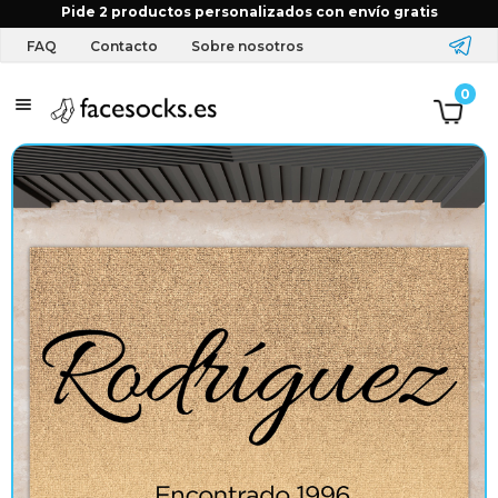
Inicio
Tienda
Felpudos
Apellido & dirección
Felpudo
Pide 2 productos personalizados con envío gratis
personalizado – La familia
FAQ
Contacto
Sobre nosotros
T
0
e
x
t
i
l
y
a
c