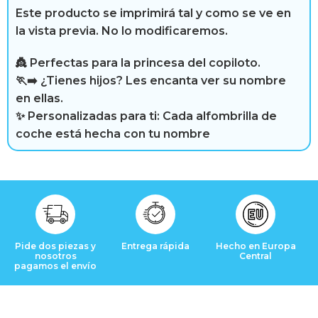
i
Este producto se imprimirá tal y como se ve en
b
la vista previa. No lo modificaremos.
r
👸 Perfectas para la princesa del copiloto.
🏃‍➡️ ¿Tienes hijos? Les encanta ver su nombre
e
en ellas.
✨ Personalizadas para ti: Cada alfombrilla de
coche está hecha con tu nombre
R
e
s
e
Pide dos piezas y
Entrega rápida
Hecho en Europa
nosotros
Central
ñ
pagamos el envío
a