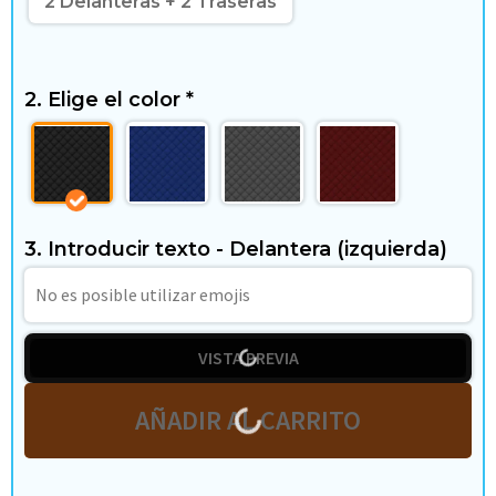
2 Delanteras + 2 Traseras
g
a
r
2. Elige el color
*
y
t
i
3. Introducir texto - Delantera (izquierda)
e
m
VISTA PREVIA
p
o
AÑADIR AL CARRITO
l