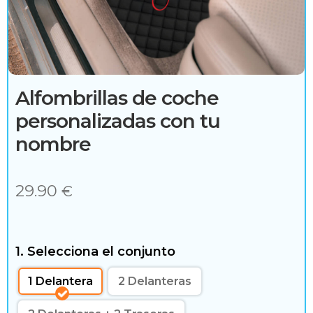
c
e
s
o
Alfombrillas de coche
r
personalizadas con tu
i
nombre
o
29.90
€
s
1. Selecciona el conjunto
H
1 Delantera
2 Delanteras
o