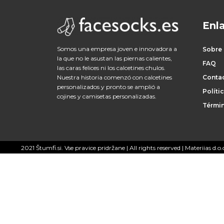
c
e
Enla
s
Somos una empresa joven e innovadora a
Sobre
o
la que no le asustan las piernas calientes,
FAQ
las caras felices ni los calcetines chulos.
r
Conta
Nuestra historia comenzó con calcetines
personalizados y pronto se amplió a
Políti
i
cojines y camisetas personalizadas.
Términ
o
s
2021 Štumfi.si. Vse pravice pridržane
| All rights reserved |
Materiias d.o.
H
o