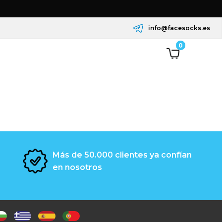
info@facesocks.es
0
Más de 50.000 clientes ya confían
en nosotros