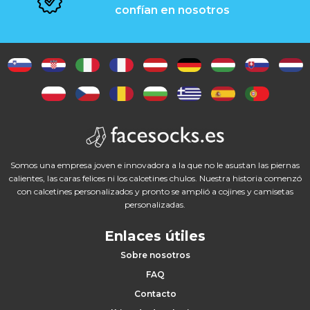
c
confían en nosotros
e
s
o
r
i
o
Somos una empresa joven e innovadora a la que no le asustan las piernas
calientes, las caras felices ni los calcetines chulos. Nuestra historia comenzó
s
con calcetines personalizados y pronto se amplió a cojines y camisetas
personalizadas.
Enlaces útiles
H
Sobre nosotros
FAQ
o
Contacto