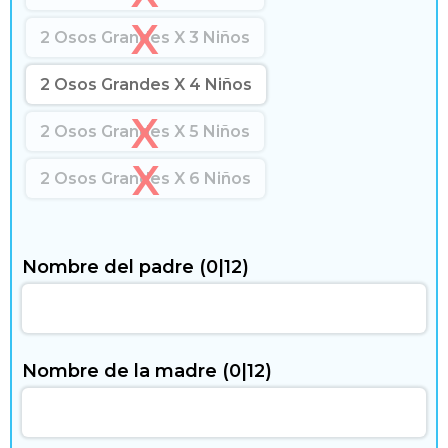
g
2 Osos Grandes X 3 Niños
a
r
2 Osos Grandes X 4 Niños
y
2 Osos Grandes X 5 Niños
t
2 Osos Grandes X 6 Niños
i
e
Nombre del padre
(0|12)
m
p
o
Nombre de la madre
(0|12)
l