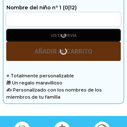
i
Nombre del niño nº 1
(0|12)
b
r
e
VISTA PREVIA
AÑADIR AL CARRITO
R
e
⭐ Totalmente personalizable
s
🎁 Un regalo maravilloso
✍️ Personalizado con los nombres de los
e
miembros de tu familia
ñ
a