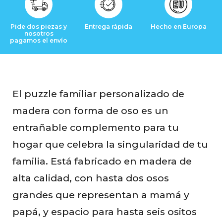
s
Pide dos piezas y
Entrega rápida
Hecho en Europa
nosotros
pagamos el envío
El puzzle familiar personalizado de
madera con forma de oso es un
entrañable complemento para tu
hogar que celebra la singularidad de tu
familia. Está fabricado en madera de
alta calidad, con hasta dos osos
grandes que representan a mamá y
papá, y espacio para hasta seis ositos