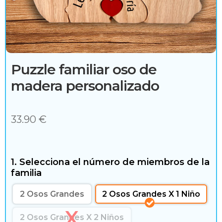
c
e
s
o
Puzzle familiar oso de
r
madera personalizado
i
o
33.90
€
s
1. Selecciona el número de miembros de la
familia
H
2 Osos Grandes
2 Osos Grandes X 1 Niño
o
2 Osos Grandes X 2 Niños