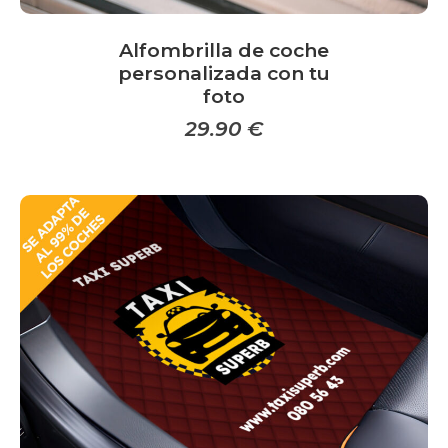
Alfombrilla de coche
personalizada con tu
foto
29.90
€
Este
producto
tiene
múltiples
variantes.
Las
opciones
se
pueden
elegir
en