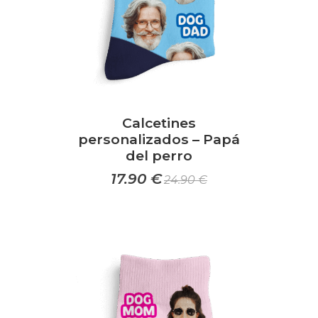
página
de
producto
Calcetines
personalizados – Papá
del perro
17.90
€
24.90
€
Este
producto
tiene
múltiples
variantes.
Las