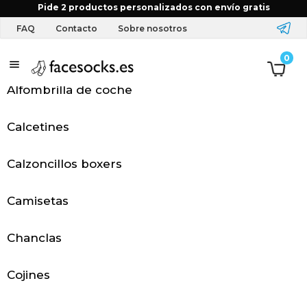
Inicio
Elige el color del producto
7H - Pink
Pide 2 productos personalizados con envío gratis
FAQ
Contacto
Sobre nosotros
T
0
e
Alfombrilla de coche
x
Calcetines
t
Calzoncillos boxers
i
l
Camisetas
y
Chanclas
a
Cojines
c