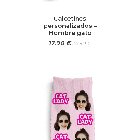
Calcetines
personalizados –
Hombre gato
17.90
€
24.90
€
Este
producto
tiene
múltiples
variantes.
Las
opciones
se
pueden
elegir
en