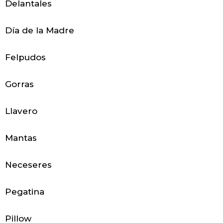
c
Delantales
e
Día de la Madre
s
Felpudos
o
r
Gorras
i
Llavero
o
s
Mantas
Neceseres
H
Pegatina
o
Pillow