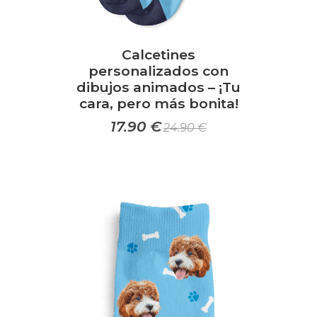
Calcetines
personalizados con
dibujos animados – ¡Tu
cara, pero más bonita!
17.90
€
24.90
€
Este
producto
tiene
múltiples
variantes.
Las
opciones
se
pueden