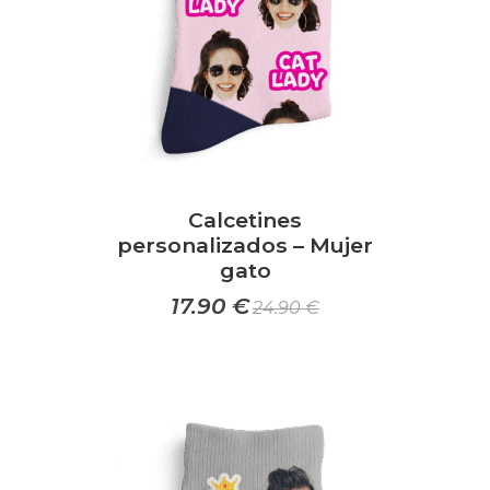
la
página
de
producto
Calcetines
personalizados – Mujer
gato
17.90
€
24.90
€
Este
producto
tiene
múltiples
variantes.