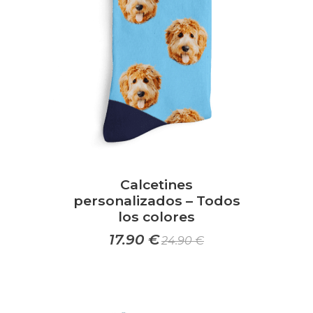
pueden
elegir
en
la
página
de
producto
Calcetines
personalizados – Todos
los colores
17.90
€
24.90
€
Este
producto
tiene