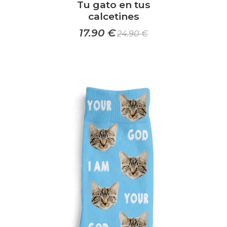
Tu gato en tus
calcetines
17.90
€
24.90
€
Este
producto
tiene
múltiples
variantes.
Las
opciones
se
pueden
elegir
en
la
página
de