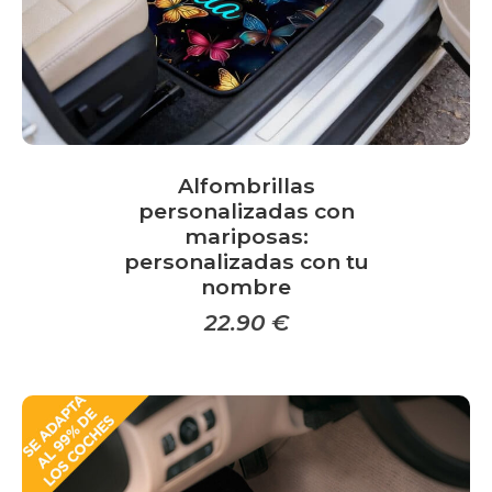
página
de
producto
Alfombrillas
personalizadas con
mariposas:
personalizadas con tu
nombre
22.90
€
Este
producto
tiene
múltiples
variantes.