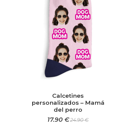
opciones
se
pueden
elegir
en
la
página
de
producto
Calcetines
personalizados – Mamá
del perro
17.90
€
24.90
€
Este