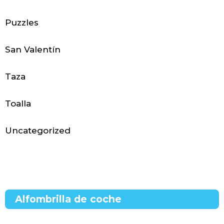
g
a
Puzzles
r
San Valentín
y
Taza
t
i
Toalla
e
Uncategorized
m
p
o
Alfombrilla de coche
l