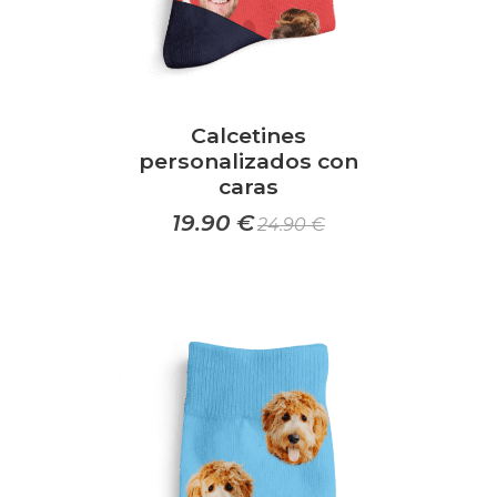
Calcetines
personalizados con
caras
19.90
€
24.90
€
Este
producto
tiene
múltiples
variantes.
Las
opciones
se