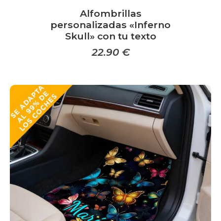
s
Alfombrillas
personalizadas «Inferno
Skull» con tu texto
22.90
€
Este
producto
tiene
múltiples
variantes.
Las
opciones
se
pueden
elegir
en
la