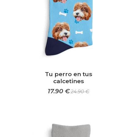
elegir
en
la
página
de
producto
Tu perro en tus
calcetines
17.90
€
24.90
€
Este
producto
tiene
múltiples
variantes.