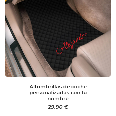
opciones
se
pueden
elegir
en
la
página
de
producto
Alfombrillas de coche
personalizadas con tu
nombre
29.90
€