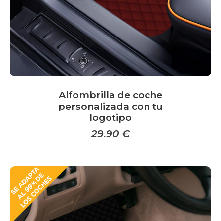
la
página
de
producto
Alfombrilla de coche
personalizada con tu
logotipo
29.90
€
Este
producto
tiene
múltiples
variantes.
Las